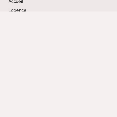
Accueil
L’agence
Réalisations
Contact
Prestations
Graphisme
Site internet
Suivi
Référencement
Réseaux sociaux
Mentions légales
Politique de confidentialité
© 2025 Agence Moove ~ Tous droits réservés