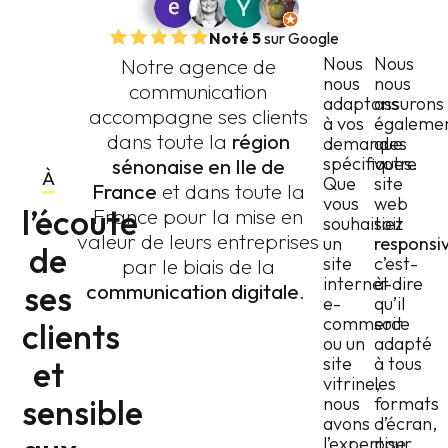
Noté 5
sur Google
Nous
Nous
Notre agence de
nous
nous
communication
adaptons
assurons
accompagne ses clients
à vos
égaleme
dans toute la
région
demandes
que
spécifiques.
votre
sénonaise en Ile de
À
Que
site
France
et dans toute la
vous
web
l’écoute
France pour la mise en
souhaitiez
soit
valeur de leurs entreprises
un
responsi
de
site
c’est-
par le biais de la
internet
à-dire
ses
communication digitale
.
e-
qu’il
commerce
soit
clients
ou un
adapté
site
à tous
et
vitrine,
les
sensible
nous
formats
avons
d’écran,
l’expertise
pour