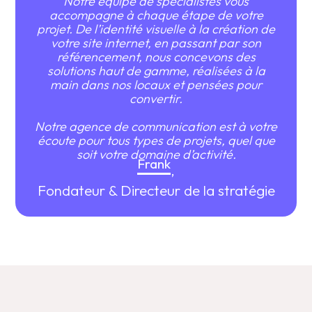
Notre équipe de spécialistes vous
accompagne à chaque étape de votre
projet. De l’identité visuelle à la création de
votre site internet, en passant par son
référencement, nous concevons des
solutions haut de gamme, réalisées à la
main dans nos locaux et pensées pour
convertir.
Notre agence de communication est à votre
écoute pour tous types de projets, quel que
soit votre domaine d’activité.
Frank
,
Fondateur & Directeur de la stratégie