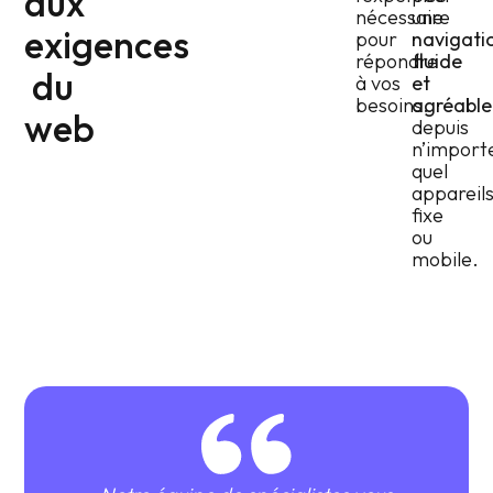
aux
nécessaire
une
exigences
pour
navigati
répondre
fluide
du
à vos
et
besoins.
agréable
web
depuis
n’import
quel
appareil
fixe
ou
mobile.