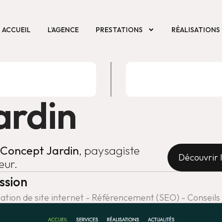
ACCUEIL
L’AGENCE
PRESTATIONS
RÉALISATIONS
ardin
Concept Jardin
, paysagiste
Découvrir l
eur.
ssion
ation de site internet - Référencement (SEO) - Consei