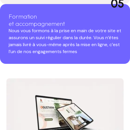
05
Formation
et accompagnement
Nous vous formons à la prise en main de votre site et
assurons un suivi régulier dans la durée. Vous n’êtes
jamais livré à vous-même après la mise en ligne, c’est
l’un de nos engagements fermes