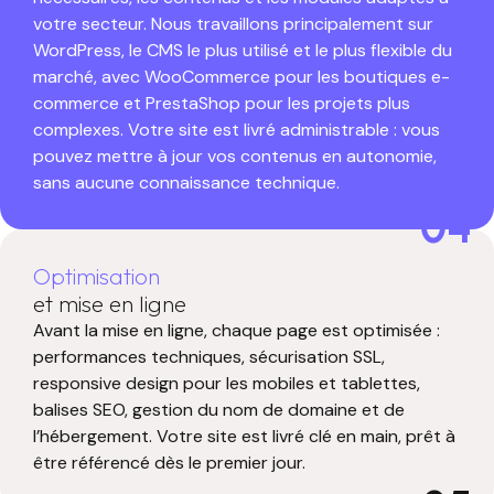
votre secteur. Nous travaillons principalement sur
WordPress, le CMS le plus utilisé et le plus flexible du
marché, avec WooCommerce pour les boutiques e-
commerce et PrestaShop pour les projets plus
complexes. Votre site est livré administrable : vous
pouvez mettre à jour vos contenus en autonomie,
sans aucune connaissance technique.
04
Optimisation
et mise en ligne
Avant la mise en ligne, chaque page est optimisée :
performances techniques, sécurisation SSL,
responsive design pour les mobiles et tablettes,
balises SEO, gestion du nom de domaine et de
l’hébergement. Votre site est livré clé en main, prêt à
être référencé dès le premier jour.